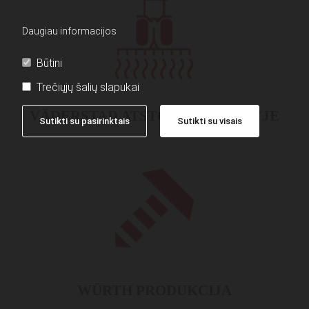
Daugiau informacijos
Būtini
Trečiųjų šalių slapukai
VÄDERSTAD ATSTOVAS PASVALYJE
Sutikti su pasirinktais
Sutikti su visais
WÜRTH PRODUKCIJA