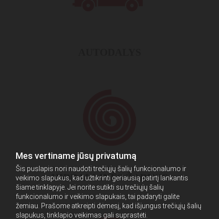
AUTODALYS
Mes vertiname jūsų privatumą
Šis puslapis nori naudoti trečiųjų šalių funkcionalumo ir
HIDRAULINĖS ŽARNOS
veikimo slapukus, kad užtikrinti geriausią patirtį lankantis
šiame tinklapyje. Jei norite sutikti su trečiųjų šalių
funkcionalumo ir veikimo slapukais, tai padaryti galite
žemiau. Prašome atkreipti dėmesį, kad išjungus trečiųjų šalių
slapukus, tinklapio veikimas gali suprastėti.