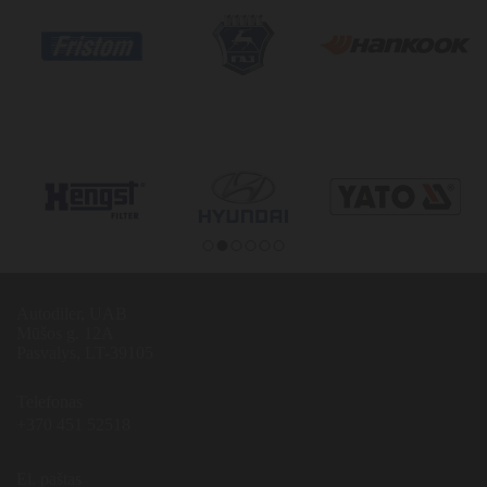
Autodiler,
UAB
Mūšos g. 12A
Pasvalys, LT-
39105
Telefonas
+370 451 52518
El. paštas