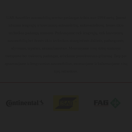
UAB Autodiler automobilių serviso paslaugas teikia nuo 1994 metų. Įmonė
užsiima lengvųjų ir krovininių automobilių, mikroautobusų, žemės ūkio
technikos padangų remontu. Prekiaujame tiek lengvųjų, tiek krovininių
automobilių bei žemės ūkio technikos atsarginėmis dalimis, padangomis,
alyvomis, tepalais, akumuliatoriais. Montuojame visų rūšių sunkiojo
transporto bei traktorių padangas, atliekame protektoriaus gilinimą. Taip pat
aptarnaujame ir lengvuosius automobilius, montuojame ir balansuojame visų
tipų ratlankius.