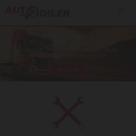
PARDUOTUVĖ
LENGVŲJŲ IR KROVININIŲ AUTOMOBILIŲ
ATSARGINĖS DALYS, PADANGOS
PLAČIAU